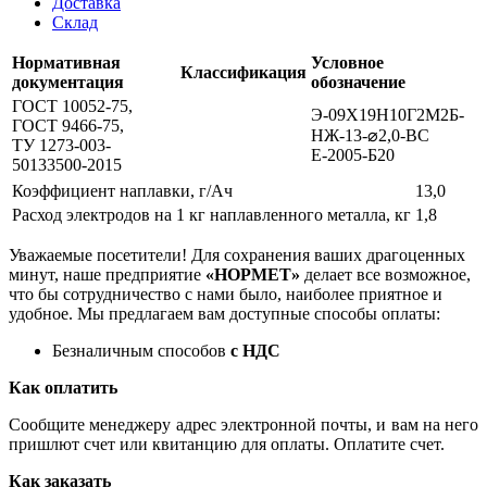
Доставка
Склад
Нормативная
Условное
Классификация
документация
обозначение
ГОСТ 10052-75,
Э-09Х19Н10Г2М2Б-
ГОСТ 9466-75,
НЖ-13-⌀2,0-ВС
ТУ 1273-003-
Е-2005-Б20
50133500-2015
Коэффициент наплавки, г/Ач
13,0
Расход электродов на 1 кг наплавленного металла, кг
1,8
Уважаемые посетители! Для сохранения ваших драгоценных
минут, наше предприятие
«НОРМЕТ»
делает все возможное,
что бы сотрудничество с нами было, наиболее приятное и
удобное. Мы предлагаем вам доступные способы оплаты:
Безналичным способов
с НДС
Как оплатить
Сообщите менеджеру адрес электронной почты, и вам на него
пришлют счет или квитанцию для оплаты. Оплатите счет.
Как заказать