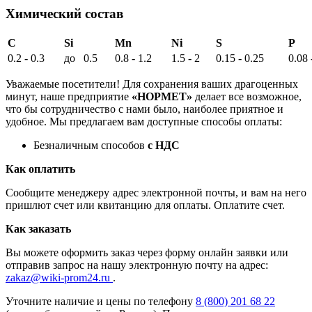
Химический состав
C
Si
Mn
Ni
S
P
0.2 - 0.3
до 0.5
0.8 - 1.2
1.5 - 2
0.15 - 0.25
0.08 
Уважаемые посетители! Для сохранения ваших драгоценных
минут, наше предприятие
«НОРМЕТ»
делает все возможное,
что бы сотрудничество с нами было, наиболее приятное и
удобное. Мы предлагаем вам доступные способы оплаты:
Безналичным способов
с НДС
Как оплатить
Сообщите менеджеру адрес электронной почты, и вам на него
пришлют счет или квитанцию для оплаты. Оплатите счет.
Как заказать
Вы можете оформить заказ через форму онлайн заявки или
отправив запрос на нашу электронную почту на адрес:
zakaz@wiki-prom24.ru
.
Уточните наличие и цены по телефону
8 (800) 201 68 22