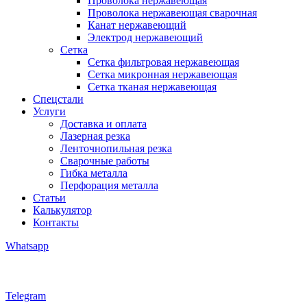
Проволока нержавеющая
Проволока нержавеющая сварочная
Канат нержавеющий
Электрод нержавеющий
Сетка
Сетка фильтровая нержавеющая
Сетка микронная нержавеющая
Сетка тканая нержавеющая
Спецстали
Услуги
Доставка и оплата
Лазерная резка
Ленточнопильная резка
Сварочные работы
Гибка металла
Перфорация металла
Статьи
Калькулятор
Контакты
Whatsapp
Telegram