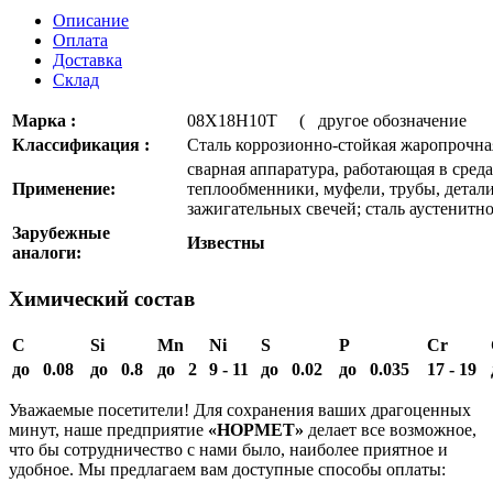
Описание
Оплата
Доставка
Склад
Марка :
08Х18Н10Т ( другое обозначени
Классификация :
Сталь коррозионно-стойкая жаропрочна
сварная аппаратура, работающая в сред
Применение:
теплообменники, муфели, трубы, детал
зажигательных свечей; сталь аустенитно
Зарубежные
Известны
аналоги:
Химический состав
C
Si
Mn
Ni
S
P
Cr
до 0.08
до 0.8
до 2
9 - 11
до 0.02
до 0.035
17 - 19
Уважаемые посетители! Для сохранения ваших драгоценных
минут, наше предприятие
«НОРМЕТ»
делает все возможное,
что бы сотрудничество с нами было, наиболее приятное и
удобное. Мы предлагаем вам доступные способы оплаты: