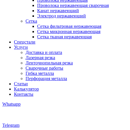
Проволока нержавеющая
Проволока нержавеющая сварочная
Канат нержавеющий
Электрод нержавеющий
Сетка
Сетка фильтровая нержавеющая
Сетка микронная нержавеющая
Сетка тканая нержавеющая
Спецстали
Услуги
Доставка и оплата
Лазерная резка
Ленточнопильная резка
Сварочные работы
Гибка металла
Перфорация металла
Статьи
Калькулятор
Контакты
Whatsapp
Telegram