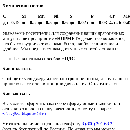
Химический состав
C
Si
Mn
Ni
S
P
Cr
Mo
до 0.15
до 0.5
до 0.5
до 0.6
до 0.025
до 0.03
4.5 - 6
0.4
Уважаемые посетители! Для сохранения ваших драгоценных
минут, наше предприятие
«НОРМЕТ»
делает все возможное,
что бы сотрудничество с нами было, наиболее приятное и
удобное. Мы предлагаем вам доступные способы оплаты:
Безналичным способов
с НДС
Как оплатить
Сообщите менеджеру адрес электронной почты, и вам на него
пришлют счет или квитанцию для оплаты. Оплатите счет.
Как заказать
Вы можете оформить заказ через форму онлайн заявки или
отправив запрос на нашу электронную почту на адрес:
zakaz@wiki-prom24.ru
.
Уточните наличие и цены по телефону
8 (800) 201 68 22
(звонок бесплатный по России). По желанию мы можем