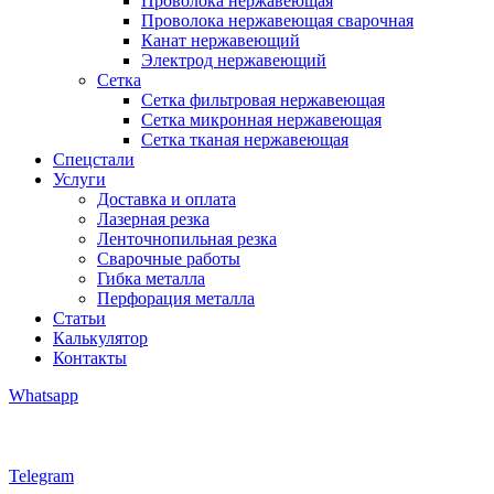
Проволока нержавеющая
Проволока нержавеющая сварочная
Канат нержавеющий
Электрод нержавеющий
Сетка
Сетка фильтровая нержавеющая
Сетка микронная нержавеющая
Сетка тканая нержавеющая
Спецстали
Услуги
Доставка и оплата
Лазерная резка
Ленточнопильная резка
Сварочные работы
Гибка металла
Перфорация металла
Статьи
Калькулятор
Контакты
Whatsapp
Telegram