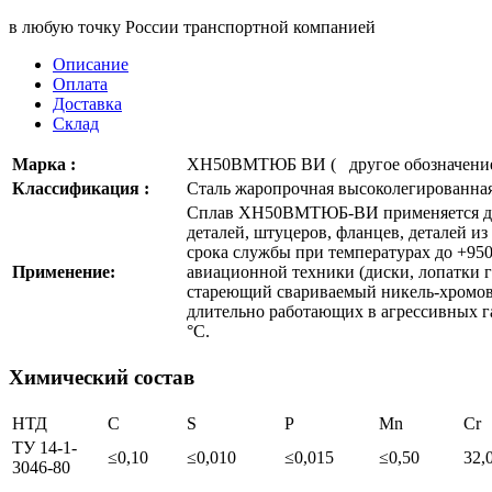
в любую точку России транспортной компанией
Описание
Оплата
Доставка
Склад
Марка :
ХН50ВМТЮБ ВИ ( другое обозначен
Классификация :
Сталь жаропрочная высоколегированна
Сплав ХН50ВМТЮБ-ВИ применяется дл
деталей, штуцеров, фланцев, деталей из
срока службы при температурах до +950
Применение:
авиационной техники (диски, лопатки 
стареющий свариваемый никель-хромов
длительно работающих в агрессивных га
°С.
Химический состав
НТД
C
S
P
Mn
Cr
ТУ 14-1-
≤0,10
≤0,010
≤0,015
≤0,50
32,
3046-80