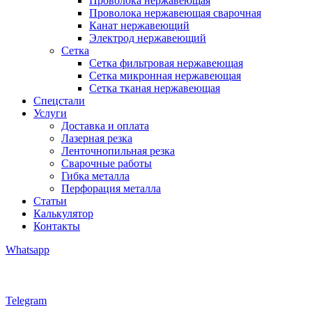
Проволока нержавеющая
Проволока нержавеющая сварочная
Канат нержавеющий
Электрод нержавеющий
Сетка
Сетка фильтровая нержавеющая
Сетка микронная нержавеющая
Сетка тканая нержавеющая
Спецстали
Услуги
Доставка и оплата
Лазерная резка
Ленточнопильная резка
Сварочные работы
Гибка металла
Перфорация металла
Статьи
Калькулятор
Контакты
Whatsapp
Telegram